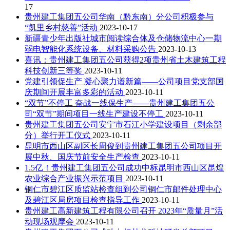
17
贵州建工集团五公司华南（黔东南）分公司积极参与
“凯里乡村慈善”活动
2023-10-17
新疆青少年出版社城市阅读综合体及仓储物流中心一期
弱电智能化系统设备、材料采购公告
2023-10-13
喜讯：贵州建工集团五公司获得2项贵州省土木建筑工程
科技创新三等奖
2023-10-11
党建引领促生产 凝心聚力谱新篇——公司项目党支部国
庆期间开展丰富多彩的活动
2023-10-11
“双节”不停工 奋战一线保生产——贵州建工集团五公
司“双节”期间项目一线生产建设不停工
2023-10-11
贵州建工集团五公司安宁市石江小学建设项目（剩余部
分）举行开工仪式
2023-10-11
昆明市西山区副区长周俊到贵州建工集团五公司项目开
展中秋、国庆节前安全生产检查
2023-10-11
1.5亿！贵州建工集团五公司成功中标昆明市西山区昆煌
农业综合产业振兴示范项目
2023-10-11
铜仁市碧江区质监站检查组到公司铜仁市邮件处理中心
及碧江区局房项目检查指导工作
2023-10-11
贵州建工高新建筑工程有限公司召开 2023年“质量月”活
动现场观摩会
2023-10-11