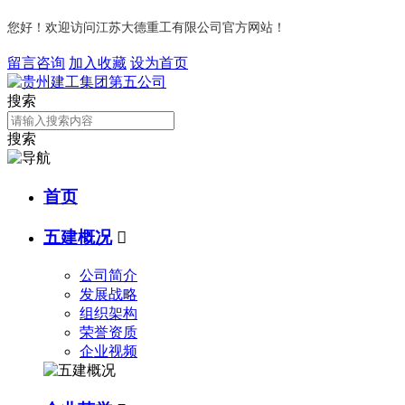
您好！欢迎访问江苏大德重工有限公司官方网站！
留言咨询
加入收藏
设为首页
搜索
搜索
首页
五建概况

公司简介
发展战略
组织架构
荣誉资质
企业视频