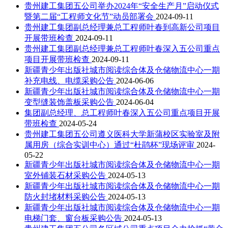
贵州建工集团五公司举办2024年“安全生产月”启动仪式
暨第二届“工程师文化节”动员部署会
2024-09-11
贵州建工集团副总经理兼总工程师叶春到高新公司项目
开展带班检查
2024-09-11
贵州建工集团副总经理兼总工程师叶春深入五公司重点
项目开展带班检查
2024-09-11
新疆青少年出版社城市阅读综合体及仓储物流中心一期
补充电线、电缆采购公告
2024-06-06
新疆青少年出版社城市阅读综合体及仓储物流中心一期
变型缝装饰盖板采购公告
2024-06-04
集团副总经理、总工程师叶春深入五公司重点项目开展
带班检查
2024-05-24
贵州建工集团五公司遵义医科大学新蒲校区实验室及附
属用房（综合实训中心）通过“杜鹃杯”现场评审
2024-
05-22
新疆青少年出版社城市阅读综合体及仓储物流中心一期
室外铺装石材采购公告
2024-05-13
新疆青少年出版社城市阅读综合体及仓储物流中心一期
防火封堵材料采购公告
2024-05-13
新疆青少年出版社城市阅读综合体及仓储物流中心一期
电梯门套、窗台板采购公告
2024-05-13