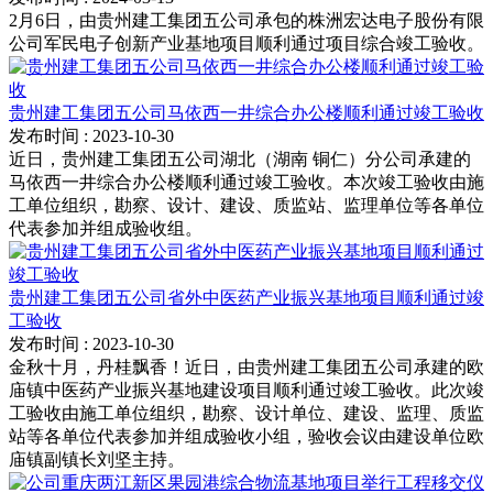
2月6日，由贵州建工集团五公司承包的株洲宏达电子股份有限
公司军民电子创新产业基地项目顺利通过项目综合竣工验收。
贵州建工集团五公司马依西一井综合办公楼顺利通过竣工验收
发布时间
: 2023-10-30
近日，贵州建工集团五公司湖北（湖南 铜仁）分公司承建的
马依西一井综合办公楼顺利通过竣工验收。本次竣工验收由施
工单位组织，勘察、设计、建设、质监站、监理单位等各单位
代表参加并组成验收组。
贵州建工集团五公司省外中医药产业振兴基地项目顺利通过竣
工验收
发布时间
: 2023-10-30
金秋十月，丹桂飘香！近日，由贵州建工集团五公司承建的欧
庙镇中医药产业振兴基地建设项目顺利通过竣工验收。此次竣
工验收由施工单位组织，勘察、设计单位、建设、监理、质监
站等各单位代表参加并组成验收小组，验收会议由建设单位欧
庙镇副镇长刘坚主持。