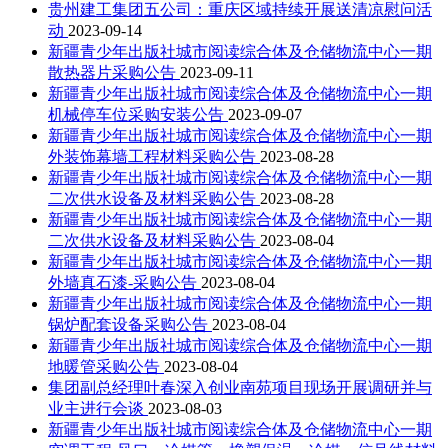
贵州建工集团五公司：重庆区域持续开展送清凉慰问活
动
2023-09-14
新疆青少年出版社城市阅读综合体及仓储物流中心一期
散热器片采购公告
2023-09-11
新疆青少年出版社城市阅读综合体及仓储物流中心一期
机械停车位采购安装公告
2023-09-07
新疆青少年出版社城市阅读综合体及仓储物流中心一期
外装饰幕墙工程材料采购公告
2023-08-28
新疆青少年出版社城市阅读综合体及仓储物流中心一期
二次供水设备及材料采购公告
2023-08-28
新疆青少年出版社城市阅读综合体及仓储物流中心一期
二次供水设备及材料采购公告
2023-08-04
新疆青少年出版社城市阅读综合体及仓储物流中心一期
外墙真石漆-采购公告
2023-08-04
新疆青少年出版社城市阅读综合体及仓储物流中心一期
锅炉配套设备采购公告
2023-08-04
新疆青少年出版社城市阅读综合体及仓储物流中心一期
地暖管采购公告
2023-08-04
集团副总经理叶春深入创业南苑项目现场开展调研并与
业主进行会谈
2023-08-03
新疆青少年出版社城市阅读综合体及仓储物流中心一期