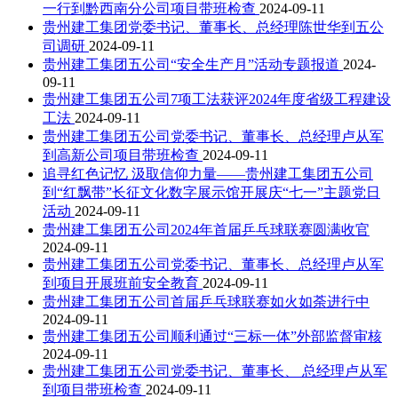
一行到黔西南分公司项目带班检查
2024-09-11
贵州建工集团党委书记、董事长、总经理陈世华到五公
司调研
2024-09-11
贵州建工集团五公司“安全生产月”活动专题报道
2024-
09-11
贵州建工集团五公司7项工法获评2024年度省级工程建设
工法
2024-09-11
贵州建工集团五公司党委书记、董事长、总经理卢从军
到高新公司项目带班检查
2024-09-11
追寻红色记忆 汲取信仰力量——贵州建工集团五公司
到“红飘带”长征文化数字展示馆开展庆“七一”主题党日
活动
2024-09-11
贵州建工集团五公司2024年首届乒乓球联赛圆满收官
2024-09-11
贵州建工集团五公司党委书记、董事长、总经理卢从军
到项目开展班前安全教育
2024-09-11
贵州建工集团五公司首届乒乓球联赛如火如荼进行中
2024-09-11
贵州建工集团五公司顺利通过“三标一体”外部监督审核
2024-09-11
贵州建工集团五公司党委书记、董事长、 总经理卢从军
到项目带班检查
2024-09-11