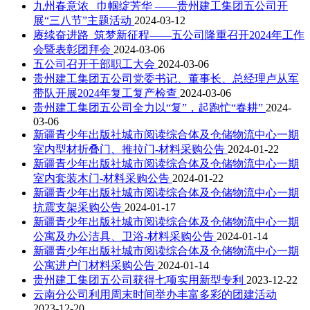
九州春意浓 巾帼绽芳华 ——贵州建工集团五公司开
展“三八节”主题活动
2024-03-12
赓续奋进路 筑梦新征程——五公司隆重召开2024年工作
会暨表彰团拜会
2024-03-06
五公司召开干部职工大会
2024-03-06
贵州建工集团五公司党委书记、董事长、总经理卢从军
带队开展2024年复工复产检查
2024-03-06
贵州建工集团五公司全力以“复”，起跑忙“春耕”
2024-
03-06
新疆青少年出版社城市阅读综合体及仓储物流中心一期
室内型材折叠门、推拉门-材料采购公告
2024-01-22
新疆青少年出版社城市阅读综合体及仓储物流中心一期
室内套装木门-材料采购公告
2024-01-22
新疆青少年出版社城市阅读综合体及仓储物流中心一期
抗震支架采购公告
2024-01-17
新疆青少年出版社城市阅读综合体及仓储物流中心一期
公寓及办公洁具、卫浴-材料采购公告
2024-01-14
新疆青少年出版社城市阅读综合体及仓储物流中心一期
公寓进户门材料采购公告
2024-01-14
贵州建工集团五公司获得七项实用新型专利
2023-12-22
云南分公司利用周末时间举办丰富多彩的团建活动
2023-12-20